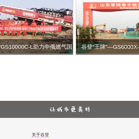
功！
海)Φ1219mm×1702
成功！
GS10000C-L助力中俄燃气国
谷登“王牌”—GS6000
219mm×903m定向钻穿越工程
圆满成功
关于谷登