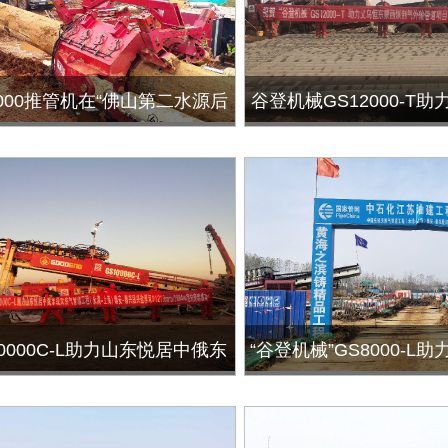
000推管机在“佛山第二水源后
谷登机械GS12000-T
丹灶加压泵站及配套管网建设项
输管道项目下堡定
定向钻穿越工程”中再立新功
0000C-L助力山东悦居中俄东
“谷登机械”GS8000-L
管道工程兴盐界河定向穿越成
气管道工程(永