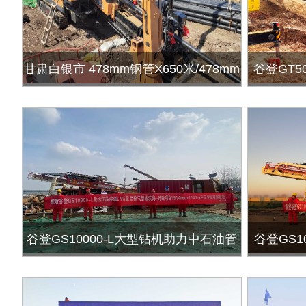
甘肃白银市 478mm钢管X650米/478mm
谷登GT5
钢管X1200米
续工程-
目之北江
谷登GS10000-L大型钻机助力中石油管
谷登GS1
道四公司三河定向穿越成功！
线天然气