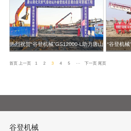
热烈祝贺“谷登机械”GS12000-L助力唐山
“谷登机械”
LNG外输管线项目Φ1422mm × 1320m
家管网Φ1
首页
上一页
1
2
3
4
5
···
下一页
尾页
潮白新河定向钻穿越成功！
谷登机械