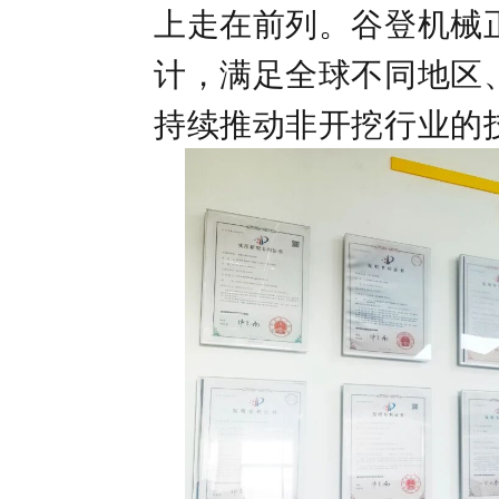
上走在前列。谷登机械
计，满足全球不同地区
持续推动非开挖行业的