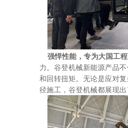
强悍性能，专为大国工程
力。谷登机械新能源产品不
和回转扭矩。无论是应对复
径施工，谷登机械都展现出