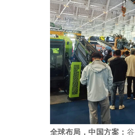
全球布局，中国方案：
谷