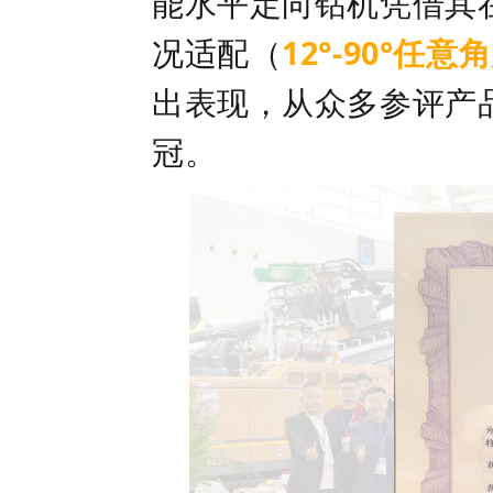
能水平定向钻机凭借其
况适配（
12°-90°任
出表现，从众多参评产
冠。