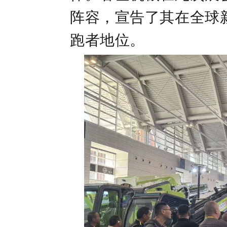
阵容，宣告了其在全球
跑者地位。